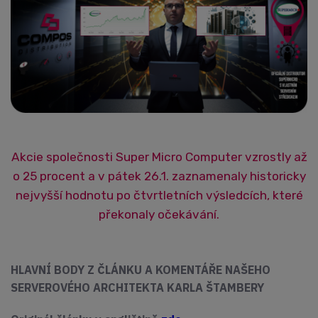
Akcie společnosti Super Micro Computer vzrostly až
o 25 procent a v pátek 26.1. zaznamenaly historicky
nejvyšší hodnotu po čtvrtletních výsledcích, které
překonaly očekávání.
HLAVNÍ BODY Z ČLÁNKU A KOMENTÁŘE NAŠEHO
SERVEROVÉHO ARCHITEKTA KARLA ŠTAMBERY