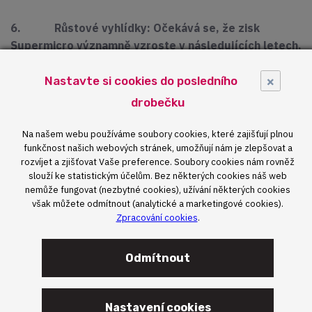
6. Růstové vyhlídky: Očekává se, že zisk
Supermicro významně vzroste v následujících letech,
což naznačuje, že akcie by mohly poskytnout značné
×
výnosy.
Nastavte si cookies do posledního
drobečku
Karel Štambera: "Očekávaný růst zisku Supermicro
znamená, že společnost je na cestě k udržitelnému
Na našem webu používáme soubory cookies, které zajišťují plnou
rozvoji. Pro IT manažery je to jasný signál, že Supermicro
funkčnost našich webových stránek, umožňují nám je zlepšovat a
rozvíjet a zjišťovat Vaše preference. Soubory cookies nám rovněž
je spolehlivým partnerem pro dlouhodobou spolupráci."
slouží ke statistickým účelům. Bez některých cookies náš web
nemůže fungovat (nezbytné cookies), užívání některých cookies
však můžete odmítnout (analytické a marketingové cookies).
Zpracování cookies
.
Odmítnout
Nastavení cookies