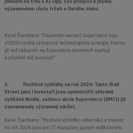
jménem na trhu s AI čipy, což přispívá k jejímu
významnému růstu tržeb a čistého zisku.
Karel Štambera: "Osazením serverů Supermicro čipy
nVIDIA vzniká významná technologická synergie, kterou
již teď zákazníci na Supermicro serverech oceňují
a očividně též investoři."
3. Pozitivní vyhlídky na rok 2024: Tanto Wall
Street jako i investoři jsou optimističtí ohledně
vyhlídek Nvidie, zatímco akcie Supermicro (SMCI) již
zaznamenaly významný nárůst.
Karel Štambera: "Pozitivní vyhlídky odborníků a investic
na rok 2024 jsou pro IT manažery jasným indikátorem,