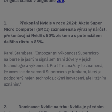
Originál článku v angličtině
zde
.
1. Překonání Nvidie v roce 2024: Akcie Super
Micro Computer (SMCI) zaznamenala výrazný nárůst,
překonávající Nvidii s 50% ziskem a s potenciálem
dalšího růstu o 85%.
Karel Štambera: "Impozantní výkonnost Supermicro
na burze je jasným signálem tržní důvěry v jejich
technologie a výkonnost. Pro IT manažery to znamená,
že investice do serverů Supermicro je krokem, který je
podpořený nejen technologickými inovacemi, ale i tržním
uznáním."
2.
Dominance Nvidie na trhu: Nvidia je předním