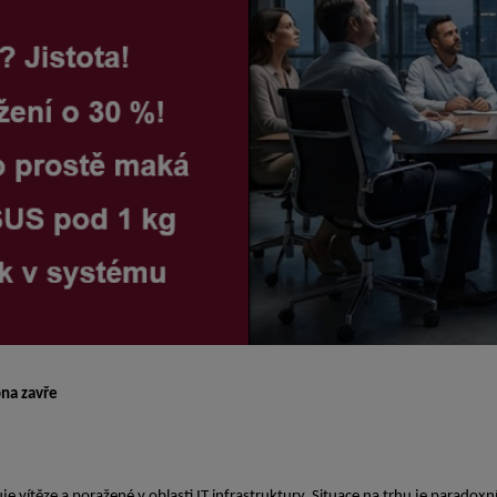
bna zavře
 vítěze a poražené v oblasti IT infrastruktury. Situace na trhu je paradoxn