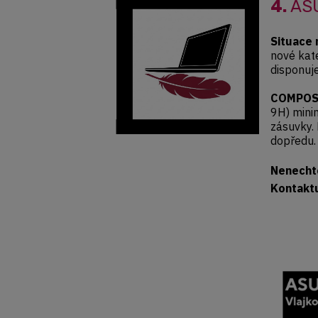
4.
ASU
Situace 
nové kat
disponu
COMPOS
9H) minim
zásuvky.
dopředu.
Nenechte
Kontakt