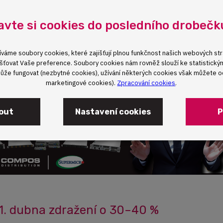
e ke čtení:
The Cloud Repatriation Shift: Co říkají data o návr
avte si cookies do posledního drobečk
 se zavřít do cloudové pasti. Chci nacenit vlastní serve
ujte nás na
obchod@compos.cz
nebo
+420 725 307 607
áme soubory cookies, které zajišťují plnou funkčnost našich webových str
zjišťovat Vaše preference. Soubory cookies nám rovněž slouží ke statistick
že fungovat (nezbytné cookies), užívání některých cookies však můžete od
marketingové cookies).
Zpracování cookies
.
out
Nastavení cookies
P
1. dubna zdražení o 30–40 %