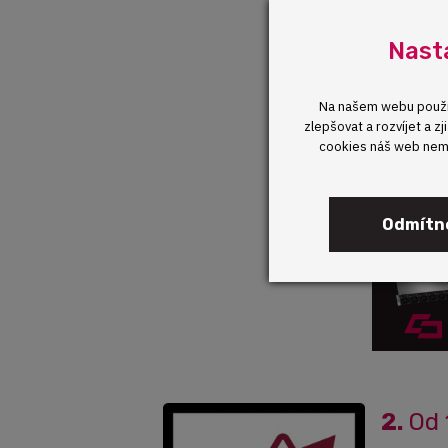
Inspirac
Nast
Nenechte
Kontakt
Na našem webu použív
zlepšovat a rozvíjet a 
cookies náš web nemů
Odmítn
2.
Od 