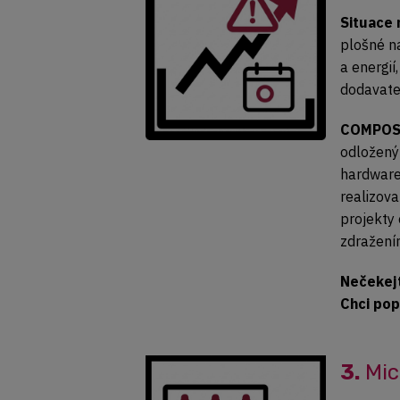
Situace 
plošné n
a energií
dodavatel
COMPOS
odložený
hardware
realizov
projekty 
zdražení
Nečekejt
Chci pop
3.
Mic