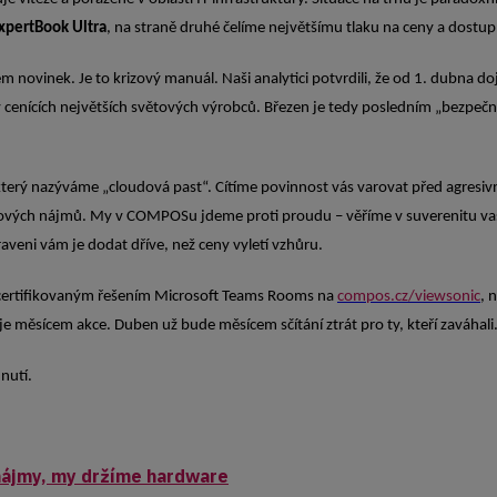
xpertBook Ultra
, na straně druhé čelíme největšímu tlaku na ceny a dostu
novinek. Je to krizový manuál. Naši analytici potvrdili, že od 1. dubna 
se v cenících největších světových výrobců. Březen je tedy posledním „bezpe
erý nazýváme „cloudová past“. Cítíme povinnost vás varovat před agresivn
ých nájmů. My v COMPOSu jdeme proti proudu – věříme v suverenitu vašich
veni vám je dodat dříve, než ceny vyletí vzhůru.
s certifikovaným řešením Microsoft Teams Rooms na
compos.cz/viewsonic
, 
 je měsícem akce. Duben už bude měsícem sčítání ztrát pro ty, kteří zaváhali
nutí.
 nájmy, my držíme hardware