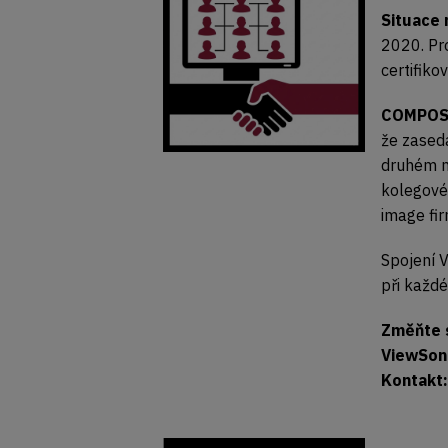
Situace 
2020. Pro
certifik
COMPOS
že zased
druhém me
kolegové 
image fir
Spojení 
při každ
Změňte 
ViewSoni
Kontakt