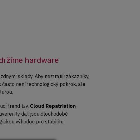
 držíme hardware
dnými sklady. Aby neztratili zákazníky,
 často není technologický pokrok, ale
turou.
ucí trend tzv.
Cloud Repatriation
.
suverenity dat jsou dlouhodobě
gickou výhodou pro stabilitu