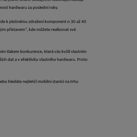
pnost hardwaru za poslední roky.
dojde k plošnému zdražení komponent o 30 až 40
čným přístavem“, kde můžete realizovat své
ím tlakem konkurence, která vás kvůli vlastním
 dat a v efektivitu vlastního hardwaru. Proto
nebo hledáte nejlehčí mobilní stanici na trhu
.