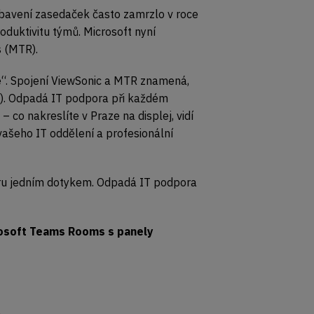
ybavení zasedaček často zamrzlo v roce
oduktivitu týmů. Microsoft nyní
s (MTR).
e“. Spojení ViewSonic a MTR znamená,
t). Odpadá IT podpora při každém
– co nakreslíte v Praze na displej, vidí
vašeho IT oddělení a profesionální
oru jedním dotykem. Odpadá IT podpora
osoft Teams Rooms s panely