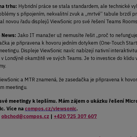
na trhu:
Hybridní práce se stala standardem, ale technické v
blémy s připojením, nekvalitní zvuk a „mrtvé“ tabule brzdí pr
oval novou řadu displejů ViewSonic pro své řešení Teams Room
 News:
Jako IT manažer už nemusíte řešit „proč to nefunguj
ačka je připravena k hovoru jedním dotykem (One-Touch Star
etingu. Displeje ViewSonic navíc nabízejí nativní interaktivitu 
v Londýně okamžitě ve svých Teams. Je to investice do klidu 
my.
ViewSonic a MTR znamená, že zasedačka je připravena k hov
ém meetingu.
své meetingy k lepšímu. Mám zájem o ukázku řešení Micr
c. Více na
compos.cz/viewsonic
.
:
obchod@compos.cz
|
+420 725 307 607