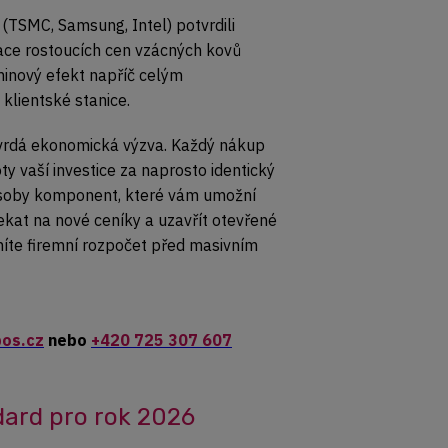
(TSMC, Samsung, Intel) potvrdili
ace rostoucích cen vzácných kovů
ominový efekt napříč celým
klientské stanice.
 tvrdá ekonomická výzva. Každý nákup
vaší investice za naprosto identický
 zásoby komponent, které vám umožní
kat na nové ceníky a uzavřít otevřené
níte firemní rozpočet před masivním
os.cz
nebo
+420 725 307 607
ard pro rok 2026