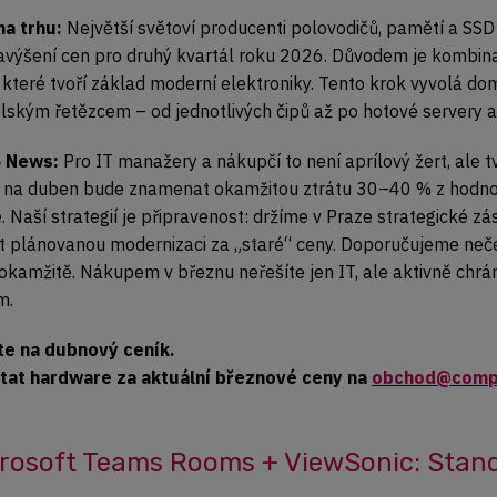
na trhu:
Největší světoví producenti polovodičů, pamětí a SSD 
avýšení cen pro druhý kvartál roku 2026. Důvodem je kombin
, které tvoří základ moderní elektroniky. Tento krok vyvolá d
ským řetězcem – od jednotlivých čipů až po hotové servery a 
 News:
Pro IT manažery a nákupčí to není aprílový žert, ale
 na duben bude znamenat okamžitou ztrátu 30–40 % z hodnoty 
. Naší strategií je připravenost: držíme v Praze strategické
at plánovanou modernizaci za „staré“ ceny. Doporučujeme neče
okamžitě. Nákupem v březnu neřešíte jen IT, ale aktivně chrá
m.
e na dubnový ceník.
tat hardware za aktuální březnové ceny na
obchod@comp
rosoft Teams Rooms + ViewSonic: Stand