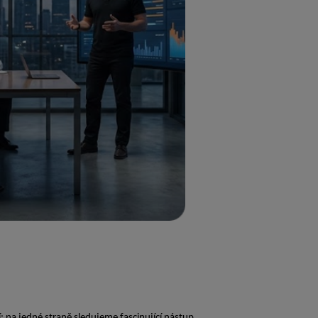
í: na jedné straně sledujeme fascinující nástup