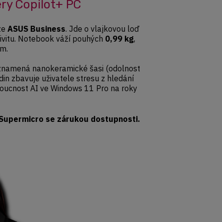
ry Copilot+ PC
ze
ASUS Business
. Jde o vlajkovou loď
tivitu. Notebook váží pouhých
0,99 kg
,
m.
y znamená nanokeramické šasi (odolnost
in zbavuje uživatele stresu z hledání
doucnost AI ve Windows 11 Pro na roky
r Supermicro se zárukou dostupnosti.