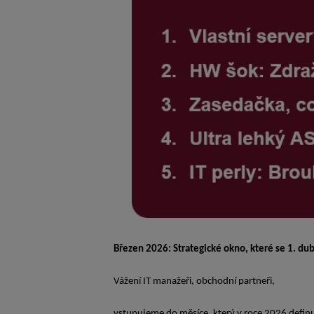
Březen 2026: Strategické okno, které se 1. du
Vážení IT manažeři, obchodní partneři,
vstupujeme do měsíce, který v roce 2026 definuje