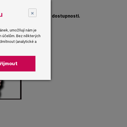
atu z cloudu
×
u
r Supermicro se zárukou dostupnosti.
ánek, umožňují nám je
ým účelům. Bez některých
mítnout (analytické a
řijmout