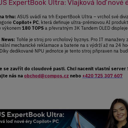
S ExpertBook Ultra: Vlajková loď nové é
na trhu:
ASUS uvádí na trh ExpertBook Ultra – vrchol své divi
egorie
Copilot+ PC
, která definuje ultra-prémiovou AI produk
je výkonem
180 TOPS
a převratným 3K Tandem OLED displeje
 News:
Tohle je stroj pro vrcholový byznys. Pro IT manažer
ální mechanické reklamace a baterie na s výdrží až na 24 hod
 Díky dedikované NPU jednotce je tento stroj připraven na bu
 se zavřít do cloudové pasti. Chci nacenit vlastní serve
ujte nás na
obchod@compos.cz
nebo
+420 725 307 607