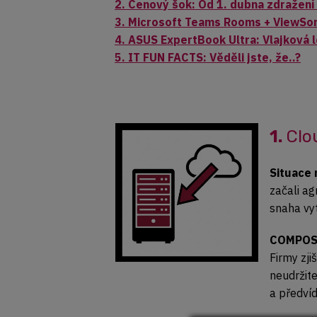
2. Cenový šok: Od 1. dubna zdražen
3. Microsoft Teams Rooms + ViewSon
4. ASUS ExpertBook Ultra: Vlajková 
5. IT FUN FACTS: Věděli jste, že..?
1.
Clou
Situace 
začali a
snaha vyt
COMPOS
Firmy zji
neudržite
a předví