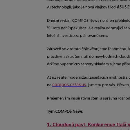
AI technologií, jako je nová vlajková loď
ASUS E
Dnešní vydání COMPOS News není jen přehledem 
%. Toto není spekulace, ale realita odrazující 
letošní investice za plánované ceny.
Zároveň se v tomto čísle věnujeme fenoménu, kt
prázdným skladům nutí do nevýhodných cloudov
držíme Supermicro servery skladem a jsme připra
Ať už řešíte modernizaci zasedacích místností 
compos.cz/asus
na
, jsme tu pro vás. Březen
Přejeme vám inspirativní čtení a správná rozhod
Tým
COMPOS News
1. Cloudová past: Konkurence tlačí